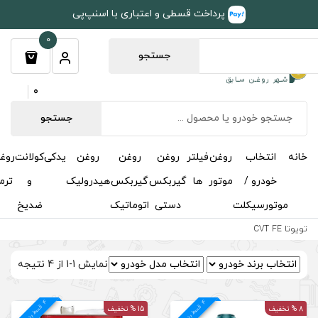
طی و اعتباری با اسنپ‌پی
0
جستجو
0
جستجو
روغن
روغن
روغن
یدکی
کولانت
روغن
مکمل
خوشبوکننده
درباره
تماس
گیربکس
گیربکس
هیدرولیک
و
ترمز
و
ما
با ما
دستی
اتوماتیک
ضدیخ
اکتان
نمایش 1-1 از 4 نتیجه
4
د
15 % تخفیف