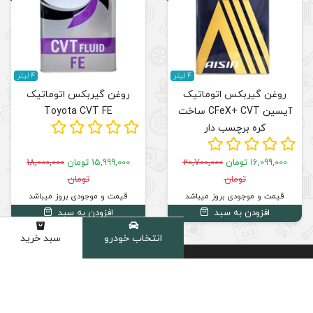
4 لیتر
روغن گیربکس اتوماتیک
اخت
Toyota CVT FE
15,999,000 تومان
18,000,000
تومان
قیمت و موجودی بروز میباشد
افزودن به سبد
انتخاب خودرو
سبد خرید
دسته
بهترین
مشاوره
خرید با
قیمت
تخصصی
اطمینان
بازار
02191035101
دارای نماد