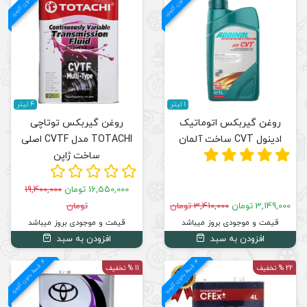
م
ق
س
ط
بد
و
ن
ک
ارم
ز
4 لیتر
روغن گیربکس توتاچی
TOTACHI مدل CVTF اصلی
ساخت ژاپن
16,550,000 تومان
19,400,000
تومان
قیمت و موجودی بروز میباشد
افزودن به سبد
4
د
م
ق
س
ط
بد
و
ن
ک
ارم
ز
11 % تخفیف