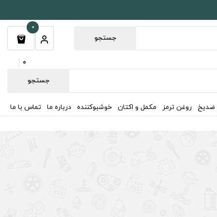
0
جستجو
0
جستجو
 ضدیخ
روغن ترمز
مکمل و اکتان
خوشبوکننده
درباره ما
تماس با ما