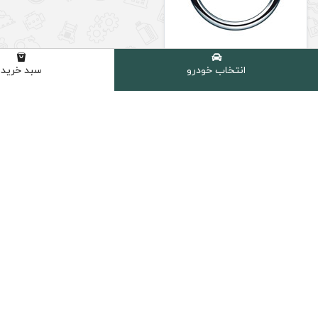
اپل
انتخاب خودرو
سبد خرید
اس دبلیو ام SWM
اس دبلیو ام SWM
اکستریم