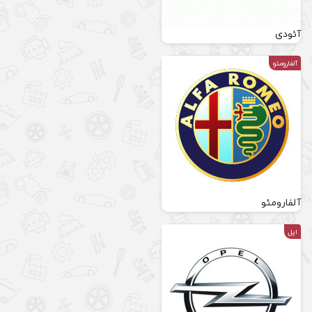
آئودی
آلفارومئو
آلفارومئو
اپل