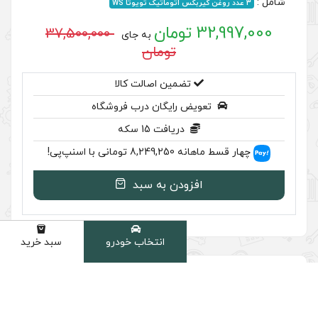
37,500,000
به جای
تومان
ضمین اصالت کالا
رایگان درب فروشگاه
ریافت 15 سکه
نپ‌پی!
ودن به سبد
انتخاب خودرو
سبد خرید
دسته