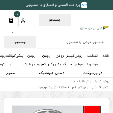
طی و اعتباری با اسنپ‌پی
0
جستجو
0
جستجو
روغن
روغن
روغن
یدکی
کولانت
روغن
مکمل
خوشبوکننده
درباره
تماس
گیربکس
گیربکس
هیدرولیک
و
ترمز
و
ما
با ما
دستی
اتوماتیک
ضدیخ
اکتان