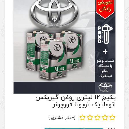
لیتری روغن گیربکس
 فورچونر
(0 نظر مشتری )