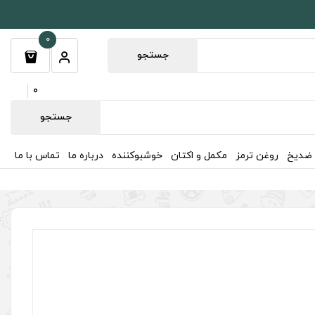
0
جستجو
0
جستجو
 ضدیخ
روغن ترمز
مکمل و اکتان
خوشبوکننده
درباره ما
تماس با ما