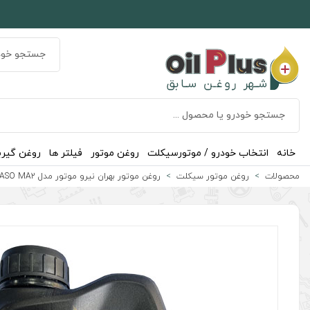
خانه
انتخاب خودرو / موتورسیکلت
روغن موتور
فیلتر ها
روغن گیر
محصولات
روغن موتور سیکلت
روغن موتور بهران نیرو موتور مدل Prime SL JASO MA2 حجم 1 لیتر (10W-40)