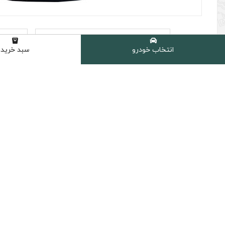
انتخاب خودرو
سبد خرید
روغن موتور بهران نیرو موتور مدل
(0 نظر مشتری )
برند :
نوع :
کیفیت :
درجه گرانرو
بهران
نیمه سنتتیک
JASO MA2
SL