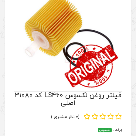
فیلتر روغن لکسوس LS460 کد 31080
اصلی
(0 نظر مشتری )