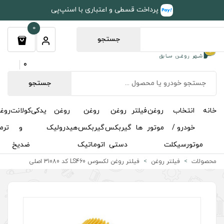
طی و اعتباری با اسنپ‌پی
0
جستجو
0
جستجو
روغن
روغن
روغن
یدکی
کولانت
روغن
مکمل
خوشبوکننده
درباره
تماس
گیربکس
گیربکس
هیدرولیک
و
ترمز
و
ما
با ما
دستی
اتوماتیک
ضدیخ
اکتان
روغن لکسوس LS460 کد 31080 اصلی