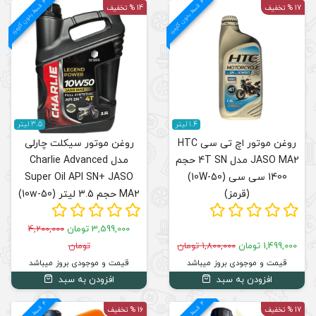
4
د
م
ق
س
ط
بد
و
ن
ک
ارم
ز
14 % تخفیف
3.5 لیتر
تی سی HTC
روغن موتور سیکلت چارلی
4T SN حجم
مدل Charlie Advanced
Super Oil API SN+ JASO
MA2 حجم 3.5 لیتر (10w-50)
3,599,000 تومان
4,200,000
تومان
قیمت و موجودی بروز میباشد
افزودن به سبد
4
د
16 % تخفیف