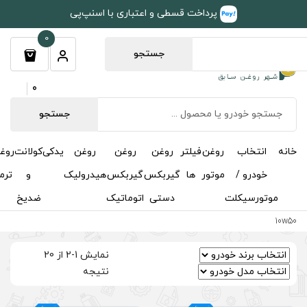
طی و اعتباری با اسنپ‌پی
0
جستجو
0
جستجو
روغن
روغن
روغن
یدکی
کولانت
روغن
مکمل
خوشبوکننده
درباره
تماس
گیربکس
گیربکس
هیدرولیک
و
ترمز
و
ما
با ما
دستی
اتوماتیک
ضدیخ
اکتان
نمایش 1-2 از 20
نتیجه