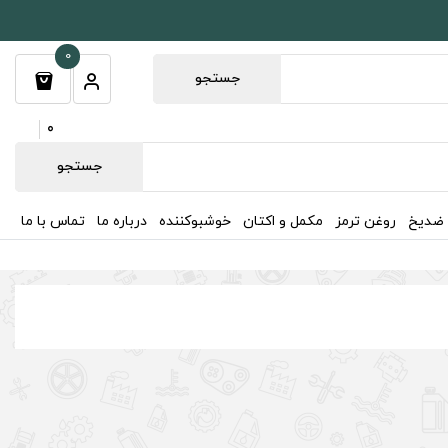
0
جستجو
0
جستجو
 ضدیخ
روغن ترمز
مکمل و اکتان
خوشبوکننده
درباره ما
تماس با ما