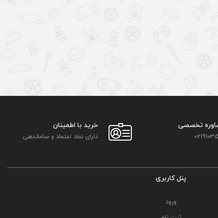
اوره تخصصی
خرید با اطمینان
02191035
دارای نماد اعتماد و ساماندهی
پنل کاربری
ورود
ثبت نام