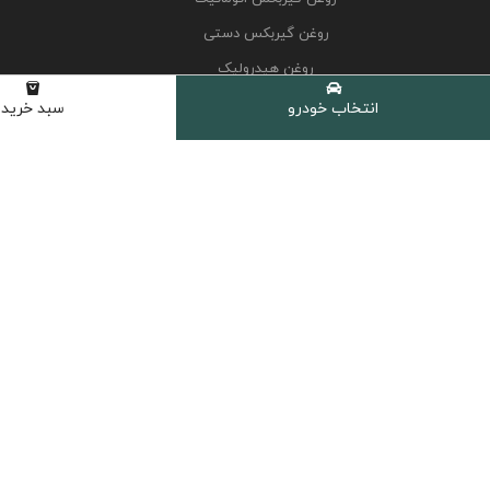
روغن گیربکس دستی
روغن هیدرولیک
کولانت، ضدیخ و ضدجوش
انتخاب خودرو
سبد خرید
مکمل و اکتان