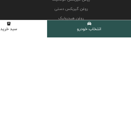
روغن گیربکس دستی
روغن هیدرولیک
کولانت، ضدیخ و ضدجوش
انتخاب خودرو
سبد خرید
مکمل و اکتان