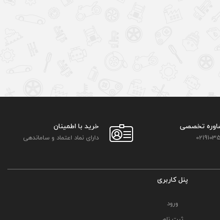
اوره تخصصی
خرید با اطمینان
02191035
دارای نماد اعتماد و ساماندهی
پنل کاربری
ورود
ثبت نام