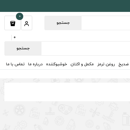
0
جستجو
0
جستجو
 ضدیخ
روغن ترمز
مکمل و اکتان
خوشبوکننده
درباره ما
تماس با ما