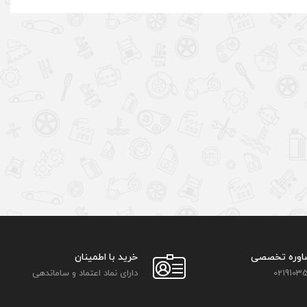
اوره تخصصی
خرید با اطمینان
02191035
دارای نماد اعتماد و ساماندهی