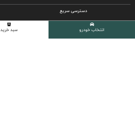
دسترسی سریع
روغن موتور خودرو
انتخاب خودرو
سبد خرید
روغن گیربکس اتوماتیک
روغن گیربکس دستی
روغن هیدرولیک
کولانت، ضدیخ و ضدجوش
مکمل و اکتان