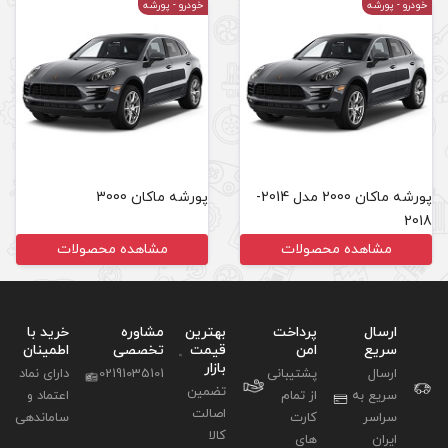
خودرو
- پورشه
پورشه ماکان 2000 مدل 2014-
پورشه ماکان 3000
مشاهده محصولات
بهترین
مشاوره
خرید با
قیمت
تخصصی
اطمینان
بازار
02191035101
دارای نماد
تضمین
اعتماد و
اصالت
ساماندهی
کالا