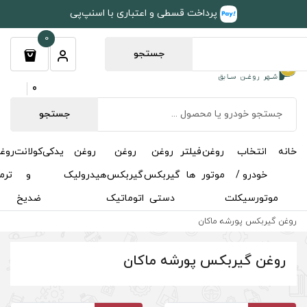
طی و اعتباری با اسنپ‌پی
0
جستجو
0
جستجو
روغن
روغن
روغن
یدکی
کولانت
روغن
مکمل
خوشبوکننده
درباره
تماس
گیربکس
گیربکس
هیدرولیک
و
ترمز
و
ما
با ما
دستی
اتوماتیک
ضدیخ
اکتان
شه ماکان