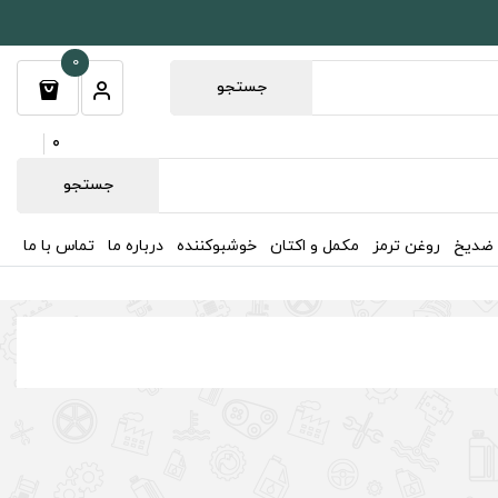
0
جستجو
0
جستجو
 ضدیخ
روغن ترمز
مکمل و اکتان
خوشبوکننده
درباره ما
تماس با ما