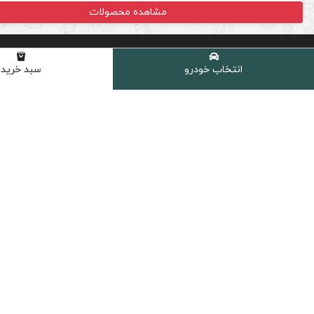
مشاهده محصولات
انتخاب خودرو
سبد خرید
ارسال سریع
پرداخت امن
ارسال سریع به سراسر ایران
پشتیبانی از تمام
دسترسی سریع
روغن موتور خودرو
روغن گیربکس اتوماتیک
روغن گیربکس دستی
روغن هیدرولیک
کولانت، ضدیخ و ضدجوش
مکمل و اکتان