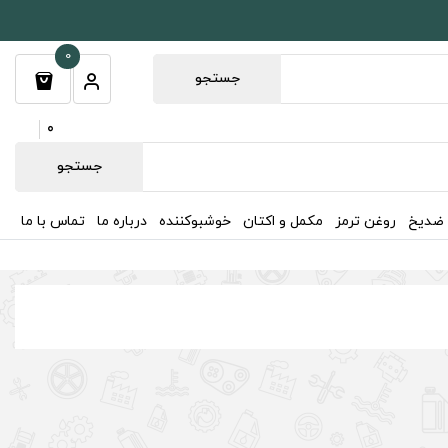
0
جستجو
0
جستجو
 ضدیخ
روغن ترمز
مکمل و اکتان
خوشبوکننده
درباره ما
تماس با ما