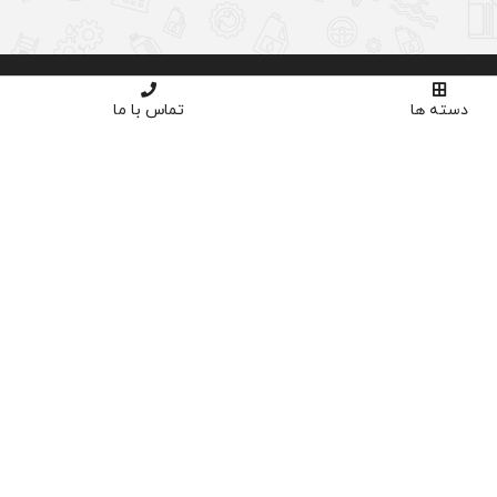
دسته ها
تماس با ما
اوره تخصصی
خرید با اطمینان
02191035
دارای نماد اعتماد و ساماندهی
پنل کاربری
ورود
ثبت نام
سبد خرید
تسویه حساب