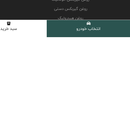
روغن گیربکس دستی
روغن هیدرولیک
کولانت، ضدیخ و ضدجوش
انتخاب خودرو
سبد خرید
مکمل و اکتان