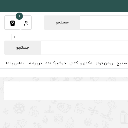
0
جستجو
0
جستجو
 ضدیخ
روغن ترمز
مکمل و اکتان
خوشبوکننده
درباره ما
تماس با ما