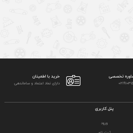
اوره تخصصی
خرید با اطمینان
02191035
دارای نماد اعتماد و ساماندهی
پنل کاربری
ورود
ثبت نام