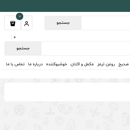
0
جستجو
0
جستجو
 ضدیخ
روغن ترمز
مکمل و اکتان
خوشبوکننده
درباره ما
تماس با ما