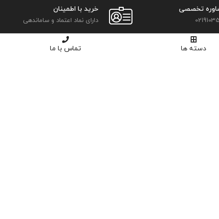
اوره تخصصی
خرید با اطمینان
02191035
دارای نماد اعتماد و ساماندهی
دسته ها
تماس با ما
پنل کاربری
ورود
ثبت نام
سبد خرید
تسویه حساب