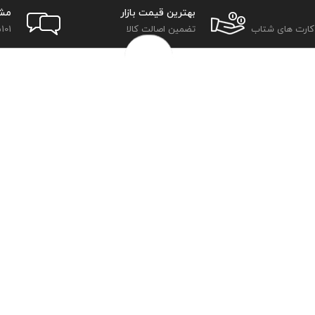
بهترین قیمت بازار
مش
 کارت های شتاب
تضمین اصالت کالا
101
اطلاعات
سیاست حریم خصوصی
شرایط و قوانین
روش‌های ارسال
فرصت‌های شغلی
خرج سکه ها
پرسش‌های متداول
درباره ما
تماس با ما