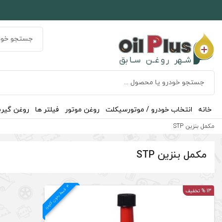
خانه
انتخاب خودرو / موتورسیکلت
روغن موتور
فیلتر ها
روغن گیر
مکمل بنزین STP
مکمل بنزین STP
4
د
ق
س
ط
بد
و
ن
ک
ارم
ز
13 % تخفیف