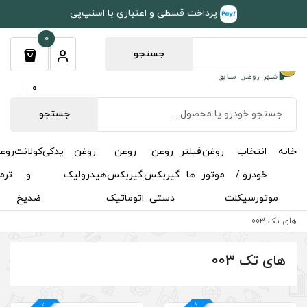
طی و اعتباری با اسنپ‌پی
0
جستجو
0
جستجو
روغن
روغن
روغن
یدکی
کولانت
روغن
مکمل
خوشبوکننده
درباره
تماس
گیربکس
گیربکس
هیدرولیک
و
ترمز
و
ما
با ما
دستی
اتوماتیک
ضدیخ
اکتان
4
د