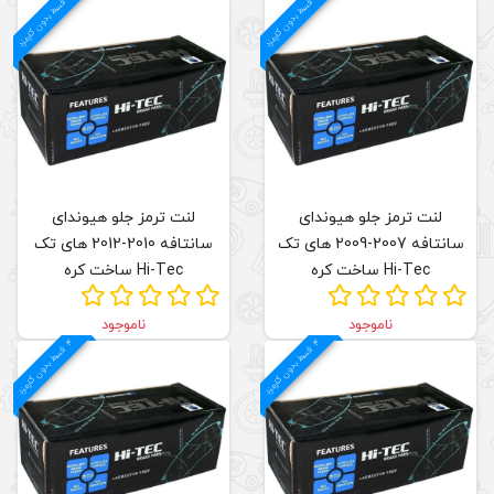
م
ق
س
ط
بد
و
ن
ک
ارم
ز
لنت ترمز جلو هیوندای
ای تک
سانتافه 2010-2012 های تک
Hi-Tec ساخت کره
ناموجود
4
د
م
ق
س
ط
بد
و
ن
ک
ارم
ز