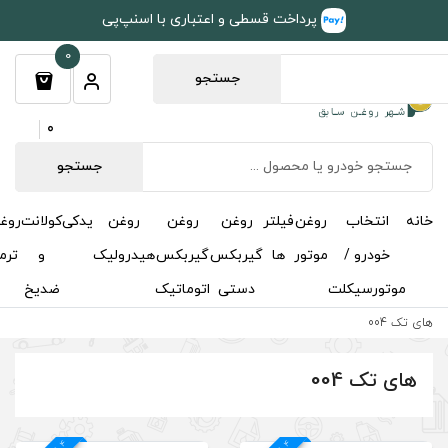
طی و اعتباری با اسنپ‌پی
0
جستجو
0
جستجو
روغن
روغن
روغن
یدکی
کولانت
روغن
مکمل
خوشبوکننده
درباره
تماس
گیربکس
گیربکس
هیدرولیک
و
ترمز
و
ما
با ما
دستی
اتوماتیک
ضدیخ
اکتان
4
د