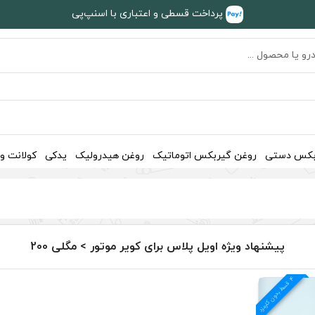
پرداخت قسطی و اعتباری با اسنپ‌پی
بکس دستی
روغن گیربکس اتوماتیک
روغن هیدرولیک
یدکی
کولانت و
پیشنهاد ویژه اویل پلاس برای کویر موتور > مگلی 200
4
د
ق
س
ط
بد
و
ن
ک
ارم
ز