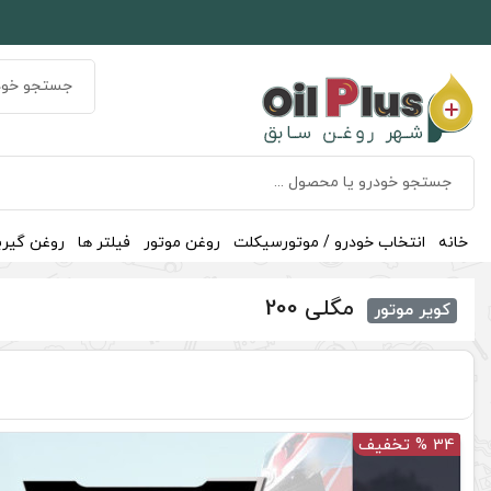
خانه
انتخاب خودرو / موتورسیکلت
روغن موتور
فیلتر ها
روغن گیر
مگلی 200
کویر موتور
34 % تخفیف