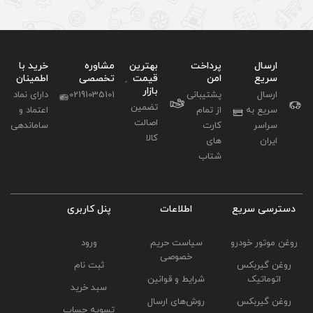
بهترین
مشاوره
خرید با
قیمت
تخصصی
اطمینان
بازار
02191035101
دارای نماد
تضمین
اعتماد و
اصالت
ساماندهی
کالا
لاعات
پنل کاربری
ت حریم
ورود
وصی
ثبت نام
و قوانین
سبد خرید
ای ارسال
تسویه حساب