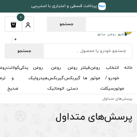
طی و اعتباری با اسنپ‌پی
0
جستجو
0
جستجو
روغن
روغن
روغن
یدکی
کولانت
روغن
مکمل
خوشبوکننده
درباره
تماس
گیربکس
گیربکس
هیدرولیک
و
ترمز
و
ما
با ما
دستی
اتوماتیک
ضدیخ
اکتان
داول