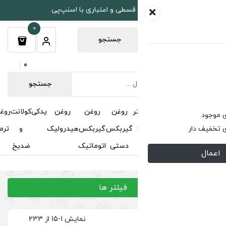
طی و اعتباری با اسنپ‌پی
0
جستجو
0
جستجو
روغن
روغن
روغن
یدکی
کولانت
روغن
مکمل
خوشبوکننده
درباره
تماس
گیربکس
گیربکس
هیدرولیک
و
ترمز
و
ما
با ما
دستی
اتوماتیک
ضدیخ
اکتان
فیلتر ها
نمایش 1-15 از 233