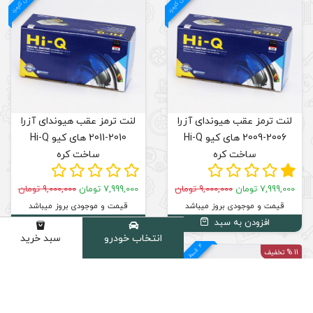
ا
لنت ترمز عقب هیوندای آزرا
2010-2011 های کیو Hi-Q
ساخت کره
7,999,000 تومان
9,000,000 تومان
قیمت و موجودی بروز میباشد
افزودن به سبد
انتخاب خودرو
سبد خرید
دسته
4
د
م
ق
س
ط
بد
و
ن
ک
ارم
ز
11 % تخفیف