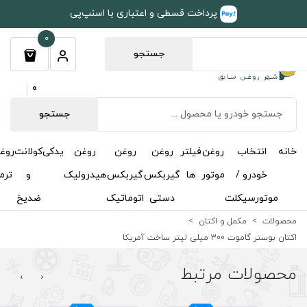
طی و اعتباری با اسنپ‌پی
0
جستجو
0
جستجو
روغن
روغن
روغن
یدکی
کولانت
روغن
مکمل
خوشبوکننده
درباره
تماس
گیربکس
گیربکس
هیدرولیک
و
ترمز
و
ما
با ما
دستی
اتوماتیک
ضدیخ
اکتان
›
‹