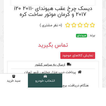
انتخاب خودرو
سبد خرید
دسته
دیسک چرخ عقب هیوندای i20 2011-
(0 نظر مشتری )