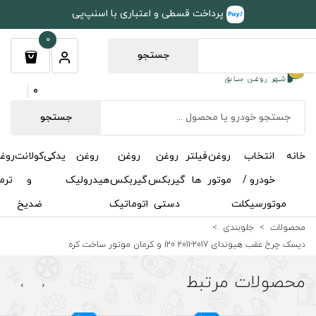
طی و اعتباری با اسنپ‌پی
0
جستجو
0
جستجو
روغن
روغن
روغن
یدکی
کولانت
روغن
مکمل
خوشبوکننده
درباره
تماس
گیربکس
گیربکس
هیدرولیک
و
ترمز
و
ما
با ما
دستی
اتوماتیک
ضدیخ
اکتان
›
‹