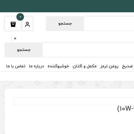
0
جستجو
0
جستجو
 ضدیخ
روغن ترمز
مکمل و اکتان
خوشبوکننده
درباره ما
تماس با ما