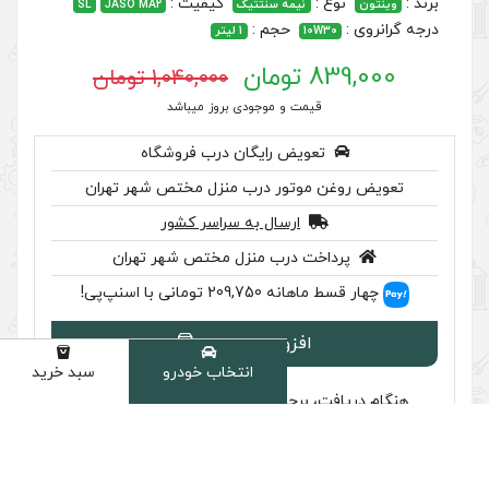
کیفیت :
 سنتتیک
JASO MA2
SL
جم :
1 لیتر
1,040,000 تومان
 موجودی بروز میباشد
رایگان درب فروشگاه
ر درب منزل مختص شهر تهران
سال به سراسر کشور
ب منزل مختص شهر تهران
اسنپ‌پی!
ودن به سبد
انتخاب خودرو
سبد خرید
دسته
سب تایید اصالت را بررسی کنید