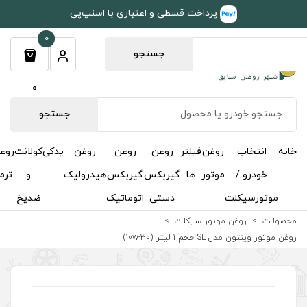
طی و اعتباری با اسنپ‌پی
0
جستجو
0
جستجو
روغن
روغن
روغن
یدکی
کولانت
روغن
مکمل
خوشبوکننده
درباره
تماس
گیربکس
گیربکس
هیدرولیک
و
ترمز
و
ما
با ما
دستی
اتوماتیک
ضدیخ
اکتان
ت