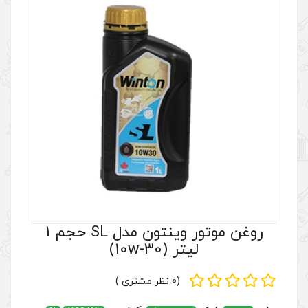
روغن موتور وینتون مدل SL حجم 1
10w-3)
(0 نظر مشتری )