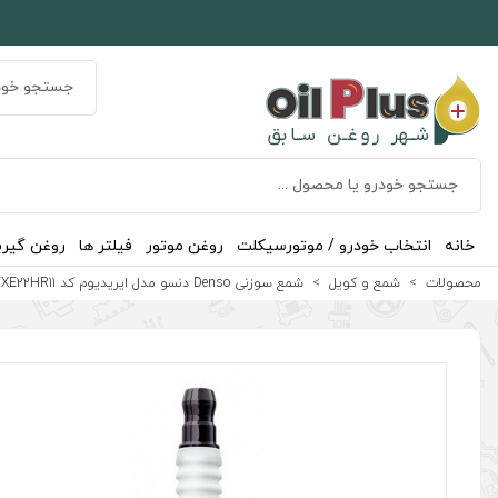
خانه
انتخاب خودرو / موتورسیکلت
روغن موتور
فیلتر ها
روغن گیر
محصولات
شمع و کویل
شمع سوزنی Denso دنسو مدل ایریدیوم کد FXE22HR11 اصلی ساخت ژاپن