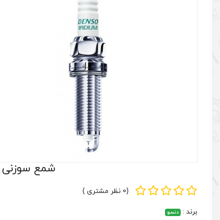
شمع سوزنی Denso دنسو مدل ایریدیوم کد FXE22HR11 اصلی ساخت ژاپ
(0 نظر مشتری )
برند :
دنسو