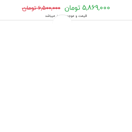
5,869,000 تومان
6,500,000 تومان
قیمت و موجودی بروز میباشد
تعویض رایگان درب فروشگاه
تعویض روغن موتور درب منزل مختص شهر تهران
ارسال به سراسر کشور
پرداخت درب منزل مختص شهر تهران
چهار قسط ماهانه 1,467,250 تومانی با اسنپ‌پی!
افزودن به سبد خرید
هنگام دریافت، برچسب تایید اصالت را بررسی کنید