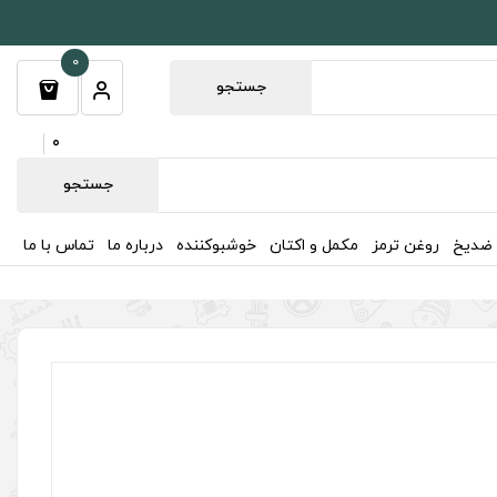
0
جستجو
0
جستجو
 ضدیخ
روغن ترمز
مکمل و اکتان
خوشبوکننده
درباره ما
تماس با ما