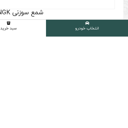
شمع سوزنی NGK مدل Laser Platinum کد LZKAR6AP-II 6643 اصلی ساخت ژاپن
(0 نظر مشتری )
انتخاب خودرو
سبد خرید
برند :
NGK