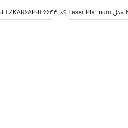
5,524,000 تومان
6,361,000 تومان
قیمت و موجودی بروز میباشد
تعویض رایگان درب فروشگاه
تعویض روغن موتور درب منزل مختص شهر تهران
ارسال به سراسر کشور
پرداخت درب منزل مختص شهر تهران
چهار قسط ماهانه 1,381,000 تومانی با اسنپ‌پی!
افزودن به سبد خرید