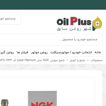
خانه
انتخاب خودرو / موتورسیکلت
روغن موتور
فیلتر ها
روغن گیر
محصولات
شمع و کویل
شمع سوزنی NGK مدل Laser Platinum کد LZKAR6AP-II 6643 اصلی ساخت ژاپن