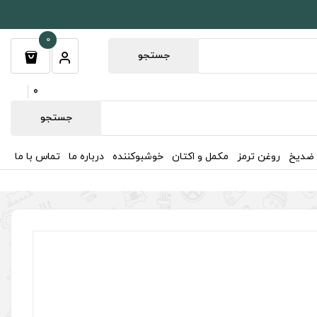
0
جستجو
0
جستجو
 ضدیخ
روغن ترمز
مکمل و اکتان
خوشبوکننده
درباره ما
تماس با ما