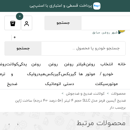
طی و اعتباری با اسنپ‌پی
0
جستجو
0
جستجو
روغن
روغن
روغن
یدکی
کولانت
روغن
مکمل
خوشبوکننده
درباره
تماس
گیربکس
گیربکس
هیدرولیک
و
ترمز
و
ما
با ما
دستی
اتوماتیک
ضدیخ
اکتان
ضدجوش
ضدیخ آیسین قرمز مدل SLLC حجم 4 لیتر (50 درصد -40 درجه) ساخت ژاپن
›
‹