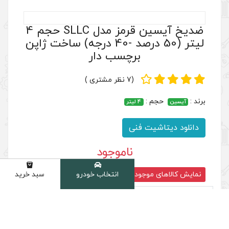
انتخاب خودرو
سبد خرید
دسته
ضدیخ آیسین قرمز مدل SLLC حجم 4
لیتر (50 درصد -40 درجه) ساخت ژاپن
چسب دار