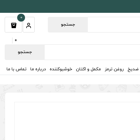
0
جستجو
0
جستجو
 ضدیخ
روغن ترمز
مکمل و اکتان
خوشبوکننده
درباره ما
تماس با ما