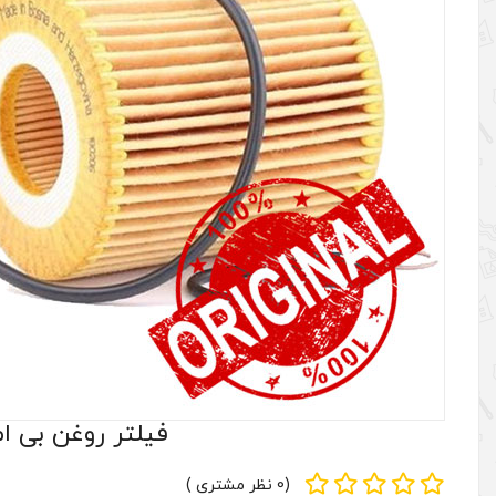
فیلتر روغن بی ام و 528i F10 2012-2015 سدان کد  42 7 640 862
(0 نظر مشتری )