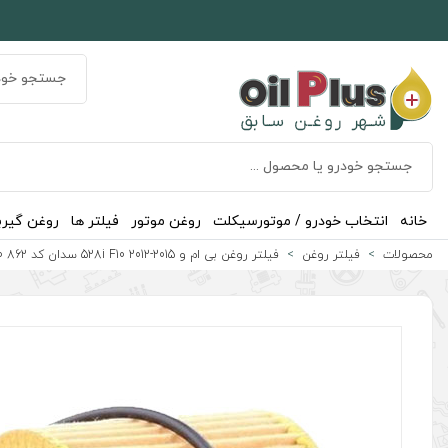
خانه
انتخاب خودرو / موتورسیکلت
روغن موتور
فیلتر ها
روغن گیر
محصولات
فیلتر روغن
فیلتر روغن بی ام و 528i F10 2012-2015 سدان کد BMW 11 42 7 640 862 جنیون