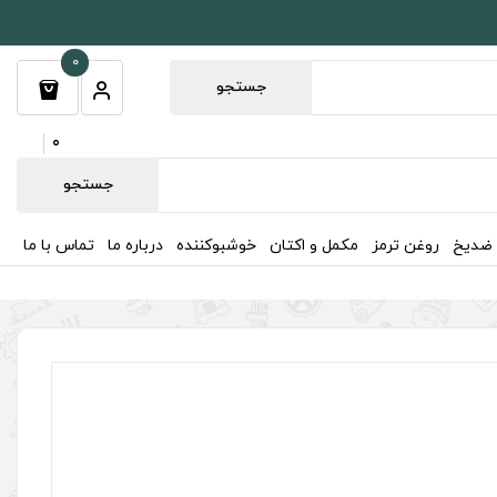
0
جستجو
0
جستجو
 ضدیخ
روغن ترمز
مکمل و اکتان
خوشبوکننده
درباره ما
تماس با ما