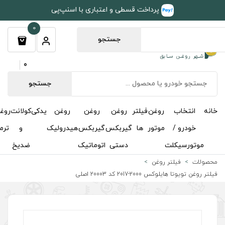
طی و اعتباری با اسنپ‌پی
0
جستجو
0
جستجو
روغن
روغن
روغن
یدکی
کولانت
روغن
مکمل
خوشبوکننده
درباره
تماس
گیربکس
گیربکس
هیدرولیک
و
ترمز
و
ما
با ما
دستی
اتوماتیک
ضدیخ
اکتان