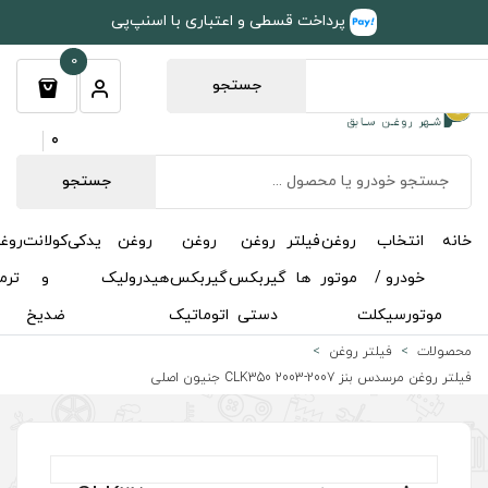
طی و اعتباری با اسنپ‌پی
0
جستجو
0
جستجو
روغن
روغن
روغن
یدکی
کولانت
روغن
مکمل
خوشبوکننده
درباره
تماس
گیربکس
گیربکس
هیدرولیک
و
ترمز
و
ما
با ما
دستی
اتوماتیک
ضدیخ
اکتان