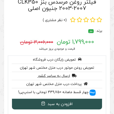
فیلتر روغن مرسدس بنز CLK350
 اصلی
(0 نظر مشتری )