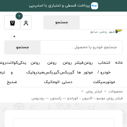
طی و اعتباری با اسنپ‌پی
0
جستجو
0
جستجو
روغن
روغن
روغن
یدکی
کولانت
روغن
مکمل
خوشبوکننده
درباره
تماس
گیربکس
گیربکس
هیدرولیک
و
ترمز
و
ما
با ما
دستی
اتوماتیک
ضدیخ
اکتان
وراندو — رکستون — رودیوس