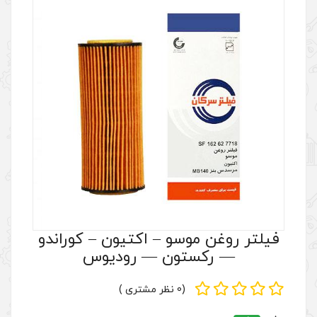
و – اکتیون – کوراندو
ون — رودیوس
(0 نظر مشتری )