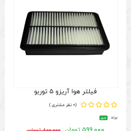
ریزو 5 توربو
(0 نظر مشتری )
800,000 تومان