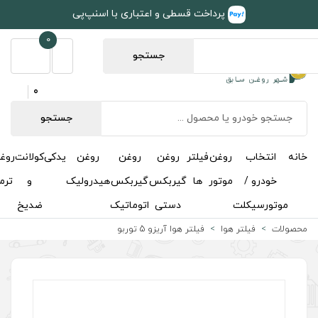
طی و اعتباری با اسنپ‌پی
0
جستجو
0
جستجو
روغن
روغن
روغن
یدکی
کولانت
روغن
مکمل
خوشبوکننده
درباره
تماس
گیربکس
گیربکس
هیدرولیک
و
ترمز
و
ما
با ما
دستی
اتوماتیک
ضدیخ
اکتان
وا آریزو 5 توربو