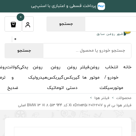
طی و اعتباری با اسنپ‌پی
0
جستجو
0
جستجو
روغن
روغن
روغن
یدکی
کولانت
روغن
مکمل
خوشبوکننده
درباره
تماس
گیربکس
گیربکس
هیدرولیک
و
ترمز
و
ما
با ما
دستی
اتوماتیک
ضدیخ
اکتان