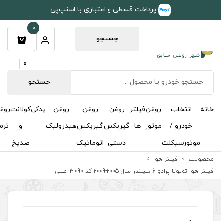
طی و اعتباری با اسنپ‌پی
0
جستجو
0
جستجو
روغن
روغن
روغن
یدکی
کولانت
روغن
مکمل
خوشبوکننده
درباره
تماس
گیربکس
گیربکس
هیدرولیک
و
ترمز
و
ما
با ما
دستی
اتوماتیک
ضدیخ
اکتان