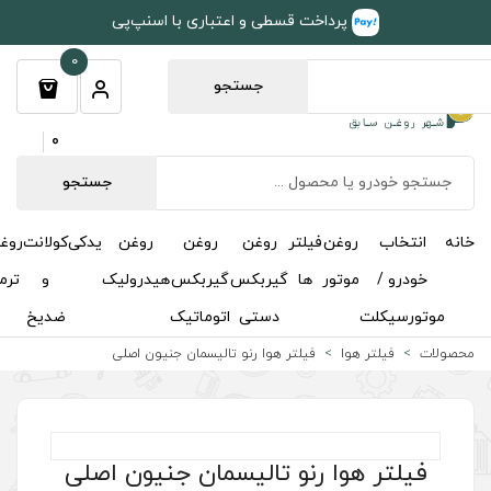
طی و اعتباری با اسنپ‌پی
0
جستجو
0
جستجو
روغن
روغن
روغن
یدکی
کولانت
روغن
مکمل
خوشبوکننده
درباره
تماس
گیربکس
گیربکس
هیدرولیک
و
ترمز
و
ما
با ما
دستی
اتوماتیک
ضدیخ
اکتان
 هوا رنو تالیسمان جنیون اصلی