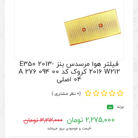
فیلتر هوا مرسدس بنز E350 2013-
2016 W212 کروک کد A 276 094 00
0 اصلی
(0 نظر مشتری )
3,212,000 تومان
 موجودی بروز میباشد