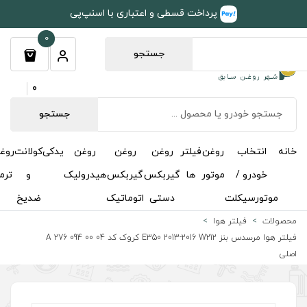
طی و اعتباری با اسنپ‌پی
0
جستجو
0
جستجو
روغن
روغن
روغن
یدکی
کولانت
روغن
مکمل
خوشبوکننده
درباره
تماس
گیربکس
گیربکس
هیدرولیک
و
ترمز
و
ما
با ما
دستی
اتوماتیک
ضدیخ
اکتان
فیلتر هوا مرسدس بنز E350 2013-2016 W212 کروک کد A 276 094 00 04