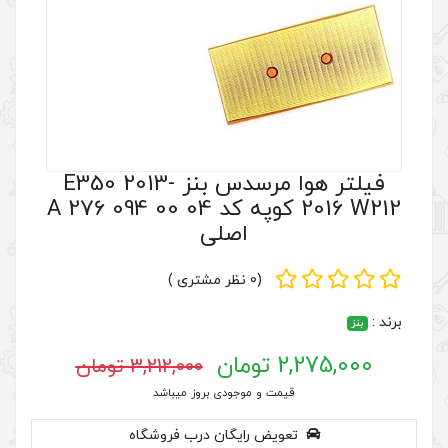
فیلتر هوا مرسدس بنز E350 2013-
2016 W212 کوپه کد A 276 094 00 04
اصلی
(0 نظر مشتری )
3,212,000 تومان
 موجودی بروز میباشد
رایگان درب فروشگاه