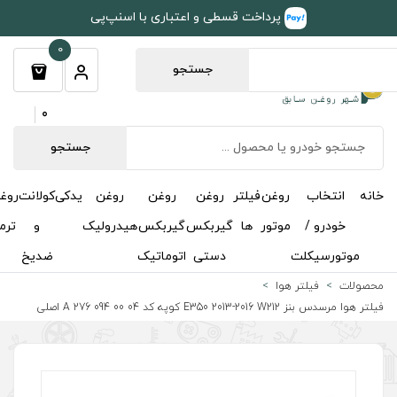
طی و اعتباری با اسنپ‌پی
0
جستجو
0
جستجو
روغن
روغن
روغن
یدکی
کولانت
روغن
مکمل
خوشبوکننده
درباره
تماس
گیربکس
گیربکس
هیدرولیک
و
ترمز
و
ما
با ما
دستی
اتوماتیک
ضدیخ
اکتان