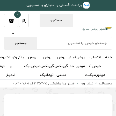
طی و اعتباری با اسنپ‌پی
0
جستجو
0
جستجو
روغن
روغن
روغن
یدکی
کولانت
روغن
مکمل
خوشبوکننده
درباره
تماس
گیربکس
گیربکس
هیدرولیک
و
ترمز
و
ما
با ما
دستی
اتوماتیک
ضدیخ
اکتان
هایلوکس 2015-2025 کد 17801-0L040