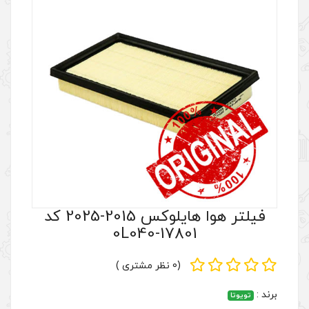
فیلتر هوا هایلوکس 2015-2025 کد
17801-
(0 نظر مشتری )