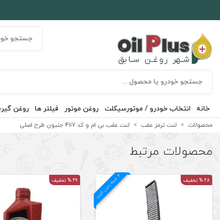
خانه
انتخاب خودرو / موتورسیکلت
روغن موتور
فیلتر ها
روغن گیر
محصولات
لنت ترمز عقب
لنت عقب بی ام و کد 4117 جنیون طرح اصلی
محصولات مرتبط
4
د
ق
س
ط
بد
و
ن
ک
ارم
ز
28 % تخفیف
29 % تخفیف