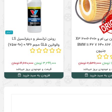
1 لیتر
فیلتر روغن بی ام و X3 2006-2010
روغن ترانسفر و دیفرانسیل LS
3000 کد BMW 11 42 7 640 862
والوالین GL5 حجم 0.946 (75w-90)
جنیون
ن
2,536,000 تومان
3,299,000 تومان
4,620,000 تومان
و موجودی بروز میباشد
قیمت و موجودی بروز میباشد
دن به سبد خرید
افزودن به سبد خرید