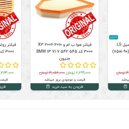
1 لیتر
روغن ترانسفر و دیفرانسیل LS
فیلتر هوا ب ام و X3 2006-2010
والوالین GL5 حجم 0.946 (75w-90)
3000 کد BMW 13 71 7 542 545
جنیون
ان
2,299,000 تومان
4,056,000 تومان
1,774,000 توما
باشد
قیمت و موجودی بروز میباشد
قیمت 
افزودن به سبد خرید
افزو