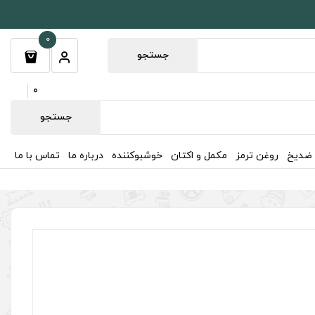
0
جستجو
0
جستجو
 ضدیخ
روغن ترمز
مکمل و اکتان
خوشبوکننده
درباره ما
تماس با ما