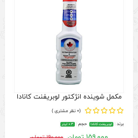
ژکتور لوبریفنت کانادا
(0 نظر مشتری )
 :
0.3 لیتر
190,000 تومان