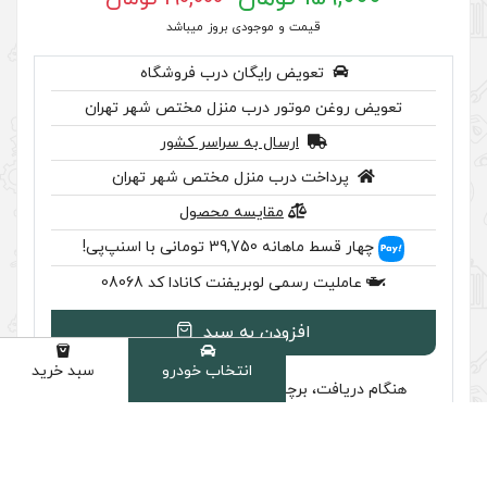
 موجودی بروز میباشد
رایگان درب فروشگاه
ر درب منزل مختص شهر تهران
سال به سراسر کشور
ب منزل مختص شهر تهران
مقایسه محصول
 اسنپ‌پی!
وبریفنت کانادا کد 08068
ودن به سبد
انتخاب خودرو
سبد خرید
دسته
سب تایید اصالت را بررسی کنید