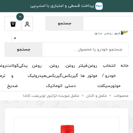
طی و اعتباری با اسنپ‌پی
0
جستجو
0
جستجو
روغن
روغن
روغن
یدکی
کولانت
روغن
مکمل
خوشبوکننده
درباره
تماس
گیربکس
گیربکس
هیدرولیک
و
ترمز
و
ما
با ما
دستی
اتوماتیک
ضدیخ
اکتان
کمل شوینده انژکتور لوبریفنت کانادا