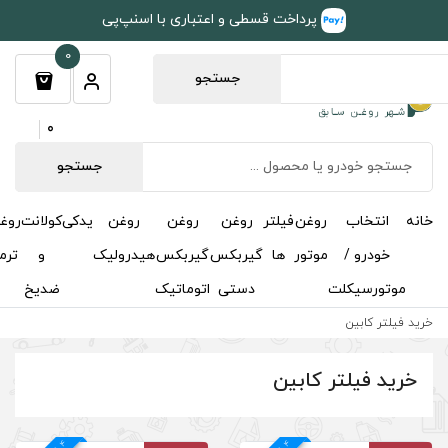
طی و اعتباری با اسنپ‌پی
0
جستجو
0
جستجو
روغن
روغن
روغن
یدکی
کولانت
روغن
مکمل
خوشبوکننده
درباره
تماس
گیربکس
گیربکس
هیدرولیک
و
ترمز
و
ما
با ما
دستی
اتوماتیک
ضدیخ
اکتان
4
د