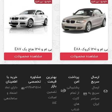
خودرو
- بی ام و
بی ام و 120i هاچ بک E87
مشاهده محصولات
بهترین
مشاوره
خرید با
قیمت
تخصصی
اطمینان
بازار
02191035101
دارای نماد
تضمین
اعتماد و
اصالت
ساماندهی
کالا