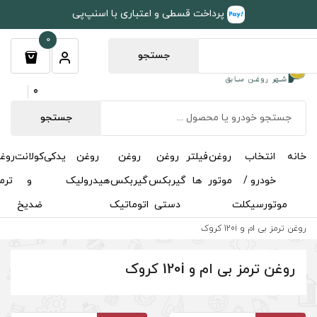
طی و اعتباری با اسنپ‌پی
0
جستجو
0
جستجو
روغن
روغن
روغن
یدکی
کولانت
روغن
مکمل
خوشبوکننده
درباره
تماس
گیربکس
گیربکس
هیدرولیک
و
ترمز
و
ما
با ما
دستی
اتوماتیک
ضدیخ
اکتان