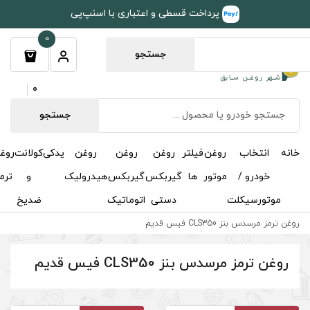
طی و اعتباری با اسنپ‌پی
0
جستجو
0
جستجو
روغن
روغن
روغن
یدکی
کولانت
روغن
مکمل
خوشبوکننده
درباره
تماس
گیربکس
گیربکس
هیدرولیک
و
ترمز
و
ما
با ما
دستی
اتوماتیک
ضدیخ
اکتان
یس قدیم