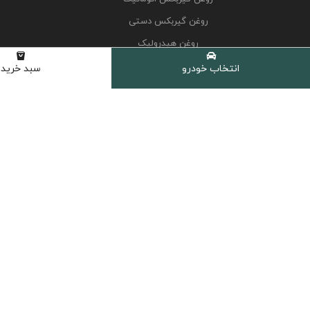
روغن گیربکس دستی
روغن هیدرولیک
کولانت، ضدیخ و ضدجوش
انتخاب خودرو
سبد خرید
مکمل و اکتان