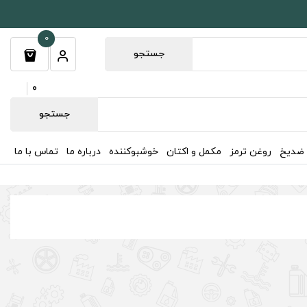
0
جستجو
0
جستجو
 ضدیخ
روغن ترمز
مکمل و اکتان
خوشبوکننده
درباره ما
تماس با ما