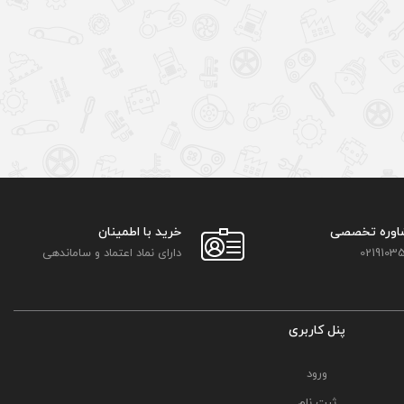
اوره تخصصی
خرید با اطمینان
02191035
دارای نماد اعتماد و ساماندهی
پنل کاربری
ورود
ثبت نام