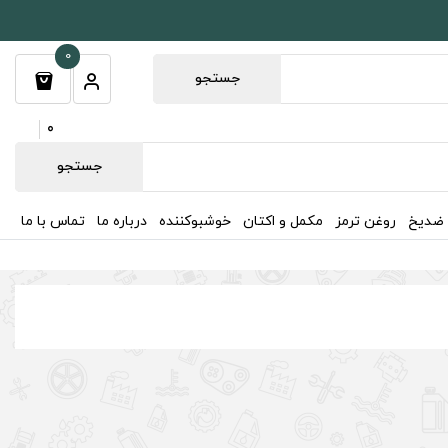
0
جستجو
0
جستجو
 ضدیخ
روغن ترمز
مکمل و اکتان
خوشبوکننده
درباره ما
تماس با ما