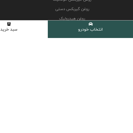
روغن گیربکس دستی
روغن هیدرولیک
کولانت، ضدیخ و ضدجوش
انتخاب خودرو
سبد خرید
مکمل و اکتان