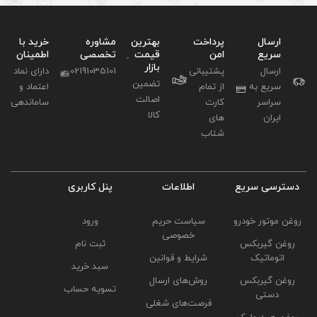
بهترین
مشاوره
خرید با
قیمت
تخصصی
اطمینان
بازار
02191035101
دارای نماد
تضمین
اعتماد و
اصالت
ساماندهی
کالا
لاعات
پنل کاربری
ت حریم
ورود
وصی
ثبت نام
و قوانین
سبد خرید
ای ارسال
تسویه حساب
ای شغلی