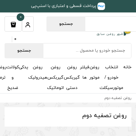
طی و اعتباری با اسنپ‌پی
0
جستجو
0
جستجو
روغن
روغن
روغن
یدکی
کولانت
روغن
مکمل
خوشبوکننده
درباره
تماس
گیربکس
گیربکس
هیدرولیک
و
ترمز
و
ما
با ما
دستی
اتوماتیک
ضدیخ
اکتان