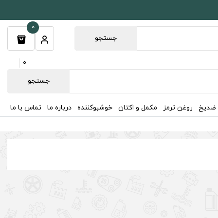
0
جستجو
0
جستجو
 ضدیخ
روغن ترمز
مکمل و اکتان
خوشبوکننده
درباره ما
تماس با ما