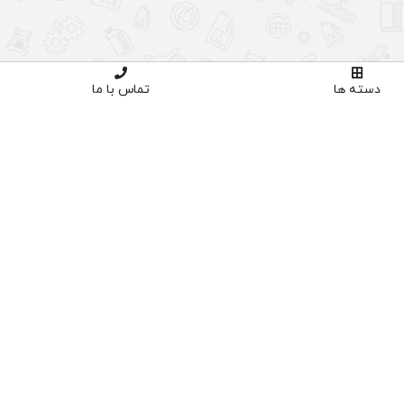
دسته ها
تماس با ما
اوره تخصصی
خرید با اطمینان
02191035
دارای نماد اعتماد و ساماندهی
پنل کاربری
ورود
ثبت نام
سبد خرید
تسویه حساب