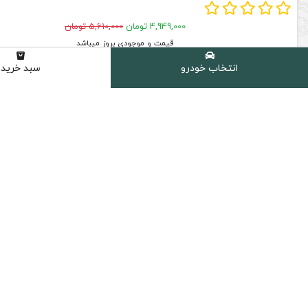
4,949,000 تومان
5,610,000 تومان
قیمت و موجودی بروز میباشد
افزودن به سبد خرید
انتخاب خودرو
سبد خرید
ارسال سریع
پرداخت امن
ارسال سریع به سراسر ایران
پشتیبانی از تمام
دسترسی سریع
روغن موتور خودرو
روغن گیربکس اتوماتیک
روغن گیربکس دستی
روغن هیدرولیک