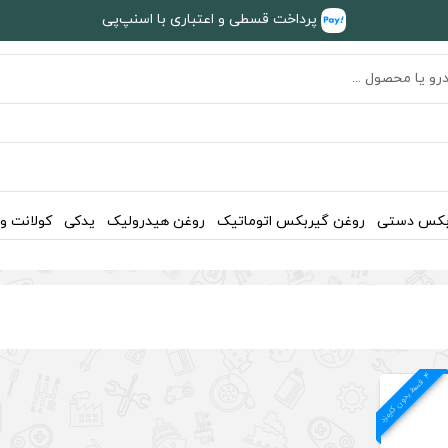
پرداخت قسطی و اعتباری با اسنپ‌پی
بکس دستی
روغن گیربکس اتوماتیک
روغن هیدرولیک
یدکی
کولانت و
4
د
ق
س
ط
بد
و
ن
ک
ارم
ز