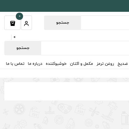
0
جستجو
0
جستجو
 ضدیخ
روغن ترمز
مکمل و اکتان
خوشبوکننده
درباره ما
تماس با ما