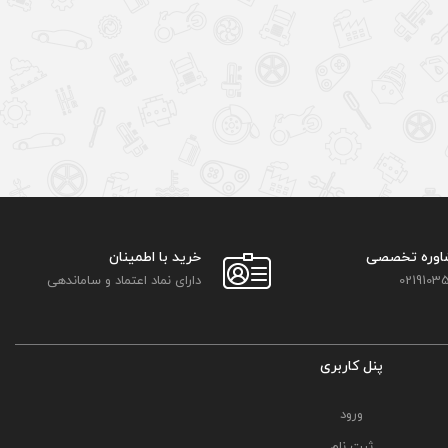
اوره تخصصی
خرید با اطمینان
02191035
دارای نماد اعتماد و ساماندهی
پنل کاربری
ورود
ثبت نام