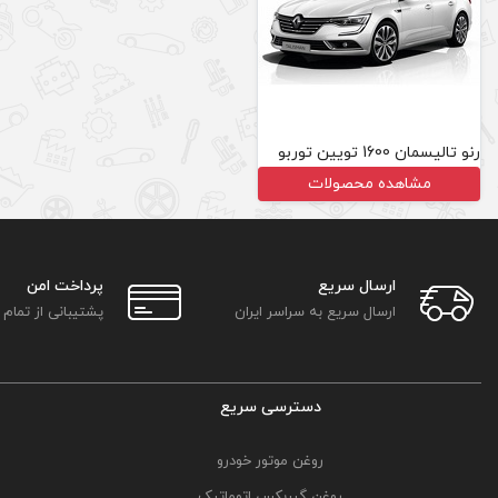
رنو تالیسمان 1600 تویین توربو
مشاهده محصولات
ارسال سریع
پرداخت امن
ارسال سریع به سراسر ایران
پشتیبانی از تمام
دسترسی سریع
روغن موتور خودرو
روغن گیربکس اتوماتیک