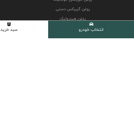
روغن گیربکس دستی
روغن هیدرولیک
کولانت، ضدیخ و ضدجوش
انتخاب خودرو
سبد خرید
مکمل و اکتان