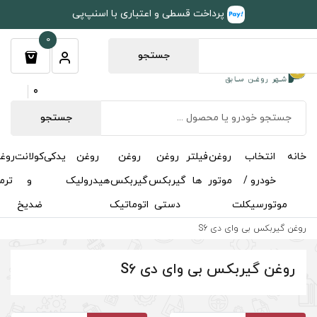
طی و اعتباری با اسنپ‌پی
0
جستجو
0
جستجو
روغن
روغن
روغن
یدکی
کولانت
روغن
مکمل
خوشبوکننده
درباره
تماس
گیربکس
گیربکس
هیدرولیک
و
ترمز
و
ما
با ما
دستی
اتوماتیک
ضدیخ
اکتان
ی دی S6