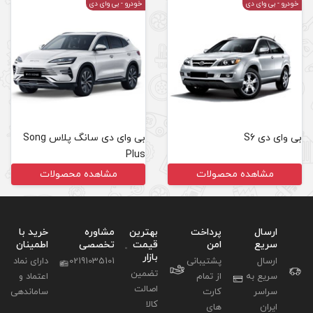
خودرو
- بی وای دی
بی وای دی سانگ پلاس Song
Plus
مشاهده محصولات
بهترین
مشاوره
خرید با
قیمت
تخصصی
اطمینان
بازار
02191035101
دارای نماد
تضمین
اعتماد و
اصالت
ساماندهی
کالا